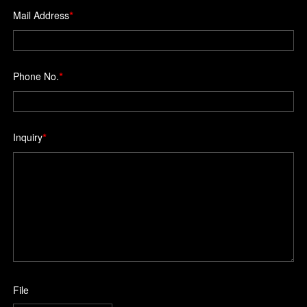
*
Mail Address
*
Phone No.
*
Inquiry
File